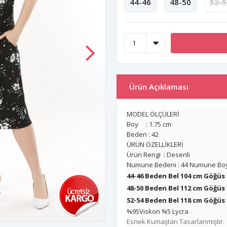
44-46
48-50
52-5
Ürün Açıklaması
MODEL ÖLÇÜLERİ
Boy : 1.75 cm
Beden : 42
ÜRÜN ÖZELLİKLERİ
Ürün Rengi : Desenli
Numune Bedeni : 44 Numune Boy
44-46 Beden Bel 104 cm Göğüs
48-50 Beden Bel 112 cm
Göğüs 
52-54 Beden Bel 118 cm
Göğüs 
%95Viskon %5 Lycra
Esnek Kumaştan Tasarlanmıştır.