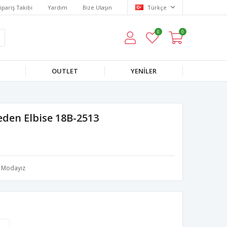
ipariş Takibi
Yardım
Bize Ulaşın
Türkçe
0
0
OUTLET
YENILER
eden Elbise 18B-2513
Modayız