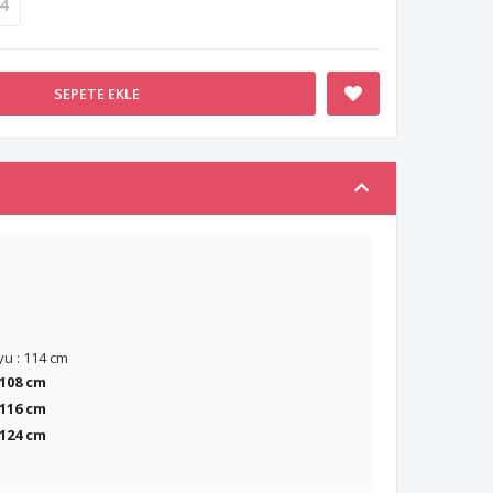
4
SEPETE EKLE
u : 114 cm
 108 cm
116 cm
124 cm