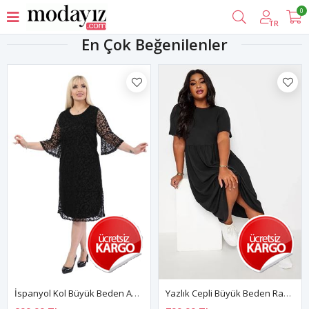
0
TR
En Çok Beğenilenler
İspanyol Kol Büyük Beden Abiye Elbise 19A-2001
Yazlık Cepli Büyük Beden Rahat Elbise 25B-2545