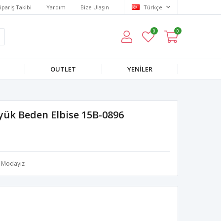
ipariş Takibi
Yardım
Bize Ulaşın
Türkçe
0
0
OUTLET
YENILER
yük Beden Elbise 15B-0896
Modayız