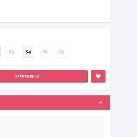
52
54
56
58
SEPETE EKLE