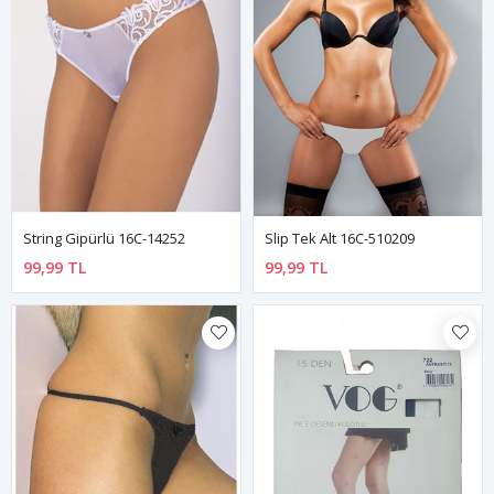
String Gipürlü 16C-14252
Slip Tek Alt 16C-510209
99,99 TL
99,99 TL