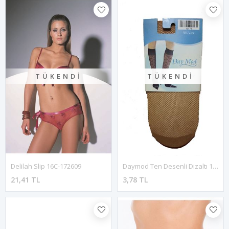
TÜKENDI
TÜKENDI
Delilah Slip 16C-172609
Daymod Ten Desenli Dizaltı 18A-Sılvıa
21,41 TL
3,78 TL