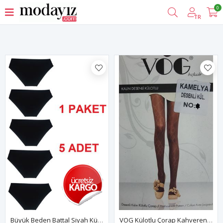
0
Filtrele
TR
Büyük Beden Battal Siyah Külot Pamuklu İç Çamaşır
VOG Külotlu Çorap Kahverengi 18A-723K