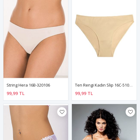
String Hera 16B-320106
Ten Rengi Kadın Slip 16C-510209
99,99 TL
99,99 TL