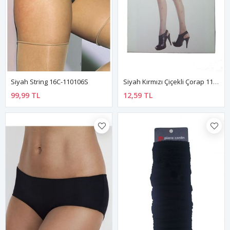
Siyah String 16C-110106S
Siyah Kırmızı Çiçekli Çorap 11A-0013
99,99 TL
12,59 TL