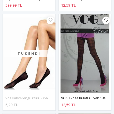
599,99 TL
12,59 TL
TÜKENDI
Vog Kahverengi Fırfırlı Suba 500-Suba
VOG Ekose Külotlu Siyah 18A-723Siyah
6,29 TL
12,59 TL