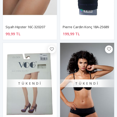
Siyah Hipster 16C-320207
Pierre Cardin Konç 18A-25689
99,99 TL
199,99 TL
TÜKENDI
TÜKENDI