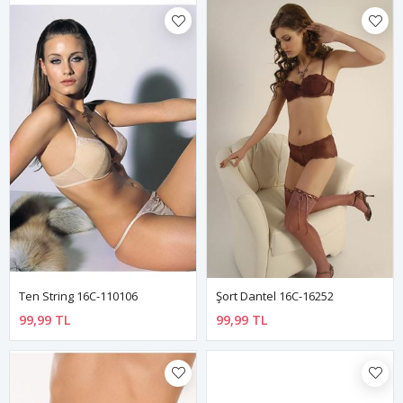
Ten String 16C-110106
Şort Dantel 16C-16252
99,99 TL
99,99 TL