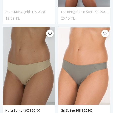
Krem Mor Çiçekli 11A-0228
Ten Rengi Kadın Şort 16C-490309
12,59 TL
20,15 TL
Hera String 16C-320107
Gri String 16B-320105