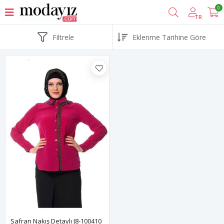
0
TR
Filtrele
Safran Nakış Detaylı J8-100410