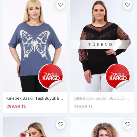
TÜKENDI
Kelebek Baskılı Taşlı Büyük Beden Tshirt 37B-2096
Işıltılı Büyük Beden Bluz 25D-1991
299,99 TL
449,99 TL