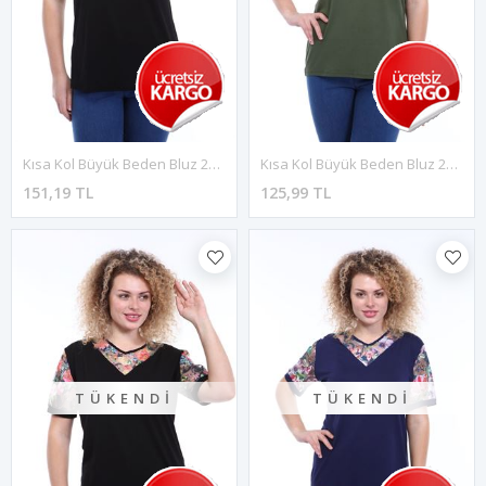
Kısa Kol Büyük Beden Bluz 2D-1787
Kısa Kol Büyük Beden Bluz 20E-1784
151,19 TL
125,99 TL
TÜKENDI
TÜKENDI