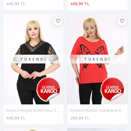
449,99 TL
449,99 TL
TÜKENDI
TÜKENDI
Kısa Kol Büyük Beden Bluz 2D-17881
Kelebek Baskılı Taşlı Büyük Beden Tshirt 37B-2097
449,99 TL
299,99 TL