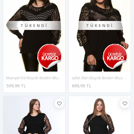
TÜKENDI
TÜKENDI
Manşet Kol Büyük Beden Bluz 28B-1484
Işıltılı Altın Büyük Beden Bluz 28C-1483
599,99 TL
699,99 TL