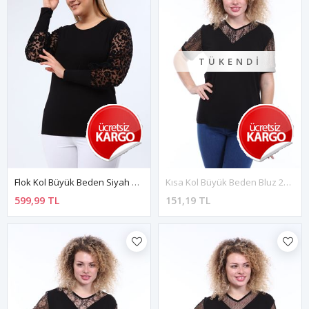
TÜKENDI
Flok Kol Büyük Beden Siyah Bluz 26C-1980
Kısa Kol Büyük Beden Bluz 20E-1785
599,99 TL
151,19 TL