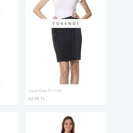
TÜKENDI
Siyah Etek F3-3169
62,99 TL