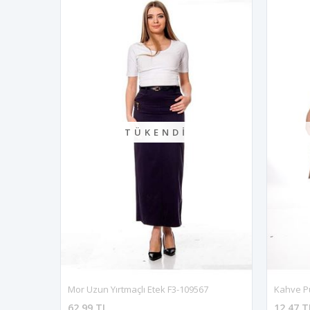
TÜKENDI
Mor Uzun Yırtmaçlı Etek F3-109567
Kahve Pu
62,99 TL
12,47 T