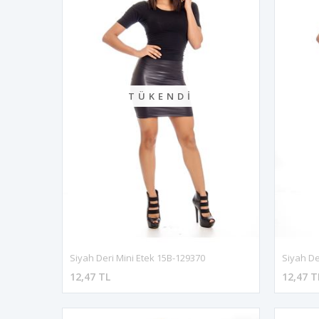
TÜKENDI
Siyah Deri Mini Etek 15B-129370
Siyah De
12,47 TL
12,47 T