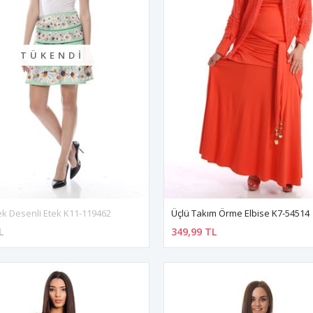
TÜKENDI
çek Desenli Etek K11-119462
Üçlü Takım Örme Elbise K7-54514
L
349,99 TL