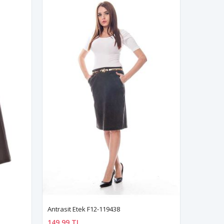
Antrasit Etek F12-119438
149,99 TL