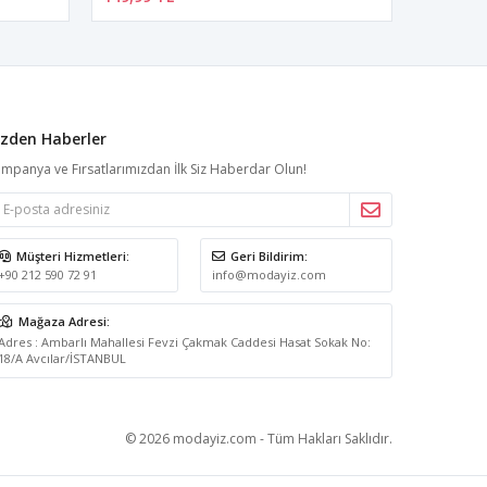
izden Haberler
mpanya ve Fırsatlarımızdan İlk Siz Haberdar Olun!
Müşteri Hizmetleri:
Geri Bildirim:
+90 212 590 72 91
info@modayiz.com
Mağaza Adresi:
Adres : Ambarlı Mahallesi Fevzi Çakmak Caddesi Hasat Sokak No:
18/A Avcılar/İSTANBUL
© 2026 modayiz.com - Tüm Hakları Saklıdır.