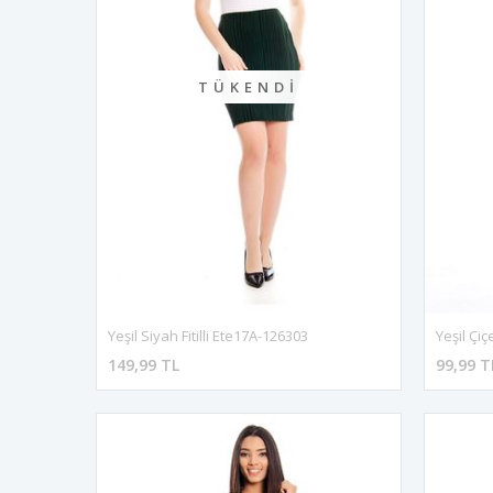
TÜKENDI
Yeşil Siyah Fitilli Ete17A-126303
Yeşil Çi
149,99 TL
99,99 T