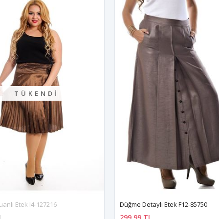
TÜKENDI
anlı Etek I4-127216
Düğme Detaylı Etek F12-85750
L
299,99 TL