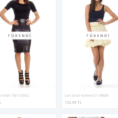
TÜKENDI
TÜKENDI
ri Etek 15B-129362
Sarı Zincir Kemerli J11-88083
L
125,99 TL