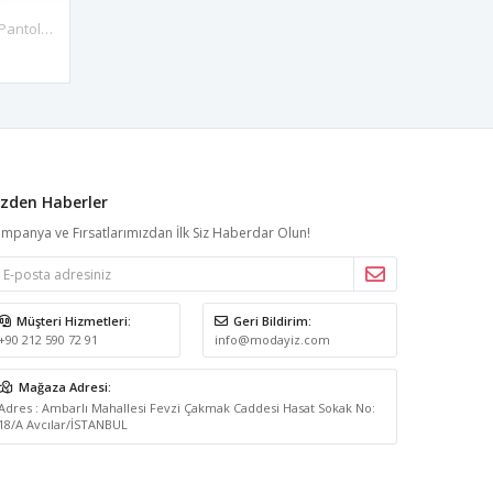
Bordo Dar Paça Yüksel Bel Kadın Pantolon 4A-126102
izden Haberler
mpanya ve Fırsatlarımızdan İlk Siz Haberdar Olun!
Müşteri Hizmetleri:
Geri Bildirim:
+90 212 590 72 91
info@modayiz.com
Mağaza Adresi:
Adres : Ambarlı Mahallesi Fevzi Çakmak Caddesi Hasat Sokak No:
18/A Avcılar/İSTANBUL