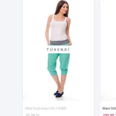
TÜKENDI
Mint Yeşili Kapri K6-115880
Mavi Yır
37,79 TL
299,99 