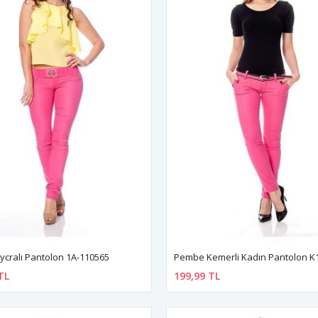
cralı Pantolon 1A-110565
TL
199,99 TL