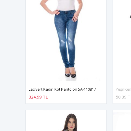
Lacivert Kadın Kot Pantolon 5A-110817
Yeşil Ke
324,99 TL
50,39 T