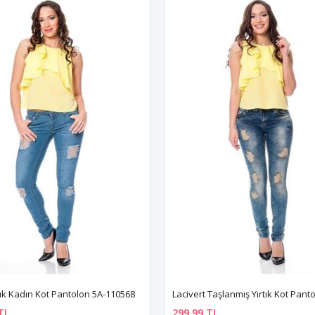
tık Kadın Kot Pantolon 5A-110568
TL
299,99 TL