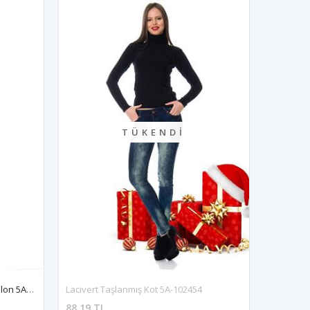
TÜKENDI
Lacivert Taşlanmış Yırtık Kot Pantolon 5A-110577
Lacivert Taşlanmış Kot 5A-102454
88,19 TL