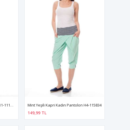
Pembe Kemerli Kadın Pantolon K11-111757
Mint Yeşili Kapri Kadın Pantolon H4-115834
149,99 TL