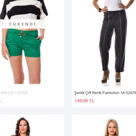
TÜKENDI
merli G5-116766
Şeritli Çift Renk Pantolon 1A-5267
L
149,99 TL