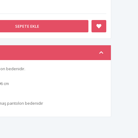
SEPETE EKLE
on bedenidir.
96 cm
umaş pantolon bedenidir