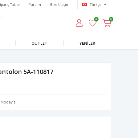
ipariş Takibi
Yardım
Bize Ulaşın
Türkçe
0
0
OUTLET
YENILER
Pantolon 5A-110817
Modayız