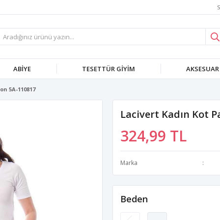
S
ABIYE
TESETTÜR GIYIM
AKSESUAR
lon 5A-110817
Lacivert Kadın Kot 
324,99 TL
Marka
Beden