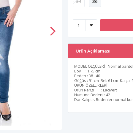
34
36
Ürün Açıklaması
MODEL ÖLÇÜLERİ Normal pantol
Boy : 1.75 cm
Beden : 38 - 40
Göğüs : 91 cm Bel: 61 cm Kalça: 
ÜRÜN ÖZELLİKLERİ
Ürün Rengi : Lacivert
Numune Bedeni : 42
Dar Kalıptır. Bedenler normal k