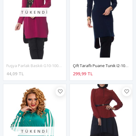
TÜKENDI
Fuşya Parlak Baskılı G10-100310
Çift Taraflı Puane Tunik I2-101994
44,09 TL
299,99 TL
TÜKENDI