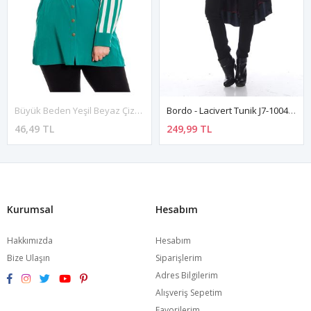
Büyük Beden Yeşil Beyaz Çizgili Kadın Tunik H7-130537
Bordo - Lacivert Tunik J7-100438
46,49 TL
249,99 TL
Kurumsal
Hesabım
Hakkımızda
Hesabım
Bize Ulaşın
Siparişlerim
Adres Bilgilerim
Alışveriş Sepetim
Favorilerim