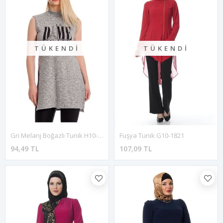
TÜKENDI
TÜKENDI
Gri Melanj Boğazlı Tunik H10-127767
Fuşya Tunik G10-1821
94,49 TL
107,09 TL