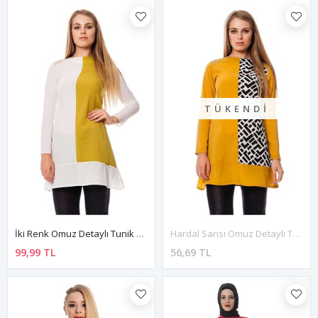
TÜKENDI
İki Renk Omuz Detaylı Tunik K4-117339
Hardal Sarısı Omuz Detaylı Tunik K4-117336
99,99 TL
56,69 TL