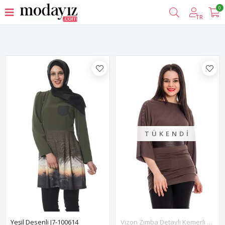
0
Filtrele
TR
TÜKENDI
Yeşil Desenli J7-100614
Vizon Zımba Detaylı Kemerli Tunik F11-130174