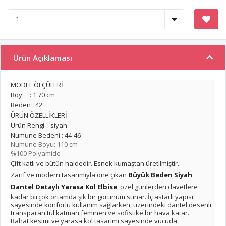
Ürün Açıklaması
MODEL ÖLÇÜLERİ
Boy : 1.70 cm
Beden : 42
ÜRÜN ÖZELLİKLERİ
Ürün Rengi : siyah
Numune Bedeni : 44-46
Numune Boyu: 110 cm
%100 Polyamide
Çift katlı ve bütün haldedir. Esnek kumaştan üretilmiştir.
Zarif ve modern tasarımıyla öne çıkan
Büyük Beden Siyah
Dantel Detaylı Yarasa Kol Elbise
, özel günlerden davetlere
kadar birçok ortamda şık bir görünüm sunar. İç astarlı yapısı
sayesinde konforlu kullanım sağlarken, üzerindeki dantel desenli
transparan tül katman feminen ve sofistike bir hava katar.
Rahat kesimi ve yarasa kol tasarımı sayesinde vücuda