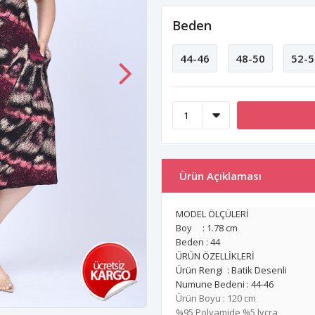
Beden
44-46
48-50
52-5
Ürün Açıklaması
MODEL ÖLÇÜLERİ
Boy : 1.78 cm
Beden : 44
ÜRÜN ÖZELLİKLERİ
Ürün Rengi : Batik Desenli
Numune Bedeni : 44-46
Ürün Boyu : 120 cm
%95 Polyamide %5 lycra