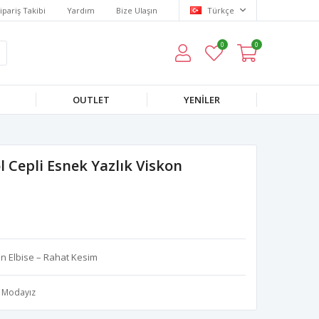
ipariş Takibi
Yardım
Bize Ulaşın
Türkçe
0
0
OUTLET
YENILER
 Cepli Esnek Yazlık Viskon
n Elbise – Rahat Kesim
Modayız