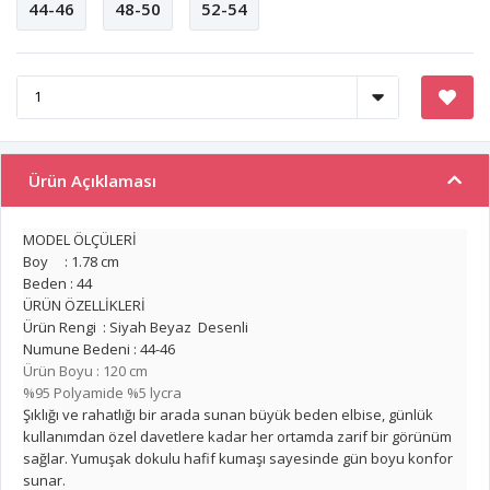
44-46
48-50
52-54
Ürün Açıklaması
MODEL ÖLÇÜLERİ
Boy : 1.78 cm
Beden : 44
ÜRÜN ÖZELLİKLERİ
Ürün Rengi : Siyah Beyaz Desenli
Numune Bedeni : 44-46
Ürün Boyu : 120 cm
%95 Polyamide %5 lycra
Şıklığı ve rahatlığı bir arada sunan büyük beden elbise, günlük
kullanımdan özel davetlere kadar her ortamda zarif bir görünüm
sağlar. Yumuşak dokulu hafif kumaşı sayesinde gün boyu konfor
sunar.