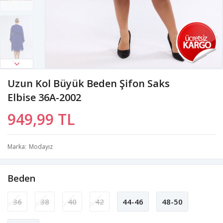
Uzun Kol Büyük Beden Şifon Saks
Elbise 36A-2002
949,99 TL
Marka
Modayız
Beden
36
38
40
42
44-46
48-50