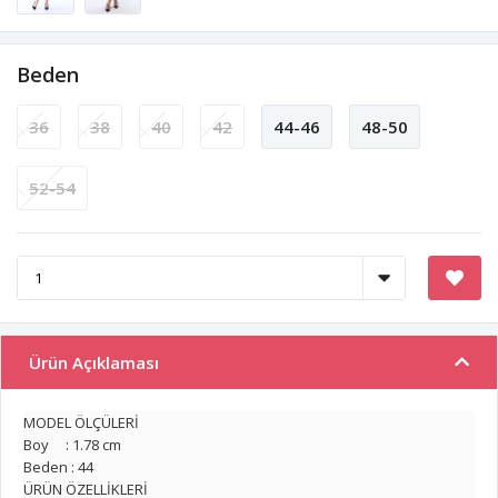
Beden
36
38
40
42
44-46
48-50
52-54
Ürün Açıklaması
MODEL ÖLÇÜLERİ
Boy : 1.78 cm
Beden : 44
ÜRÜN ÖZELLİKLERİ