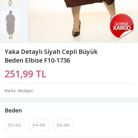
Yaka Detaylı Siyah Cepli Büyük
Beden Elbise F10-1736
251,99 TL
Marka
Modayız
Beden
50-52
54-56
58-60