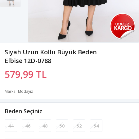
Siyah Uzun Kollu Büyük Beden
Elbise 12D-0788
579,99 TL
Marka
Modayız
Beden Seçiniz
44
46
48
50
52
54