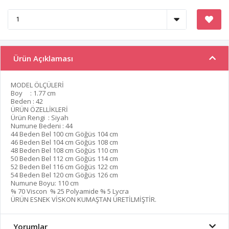
Ürün Açıklaması
MODEL ÖLÇÜLERİ
Boy : 1.77 cm
Beden : 42
ÜRÜN ÖZELLİKLERİ
Ürün Rengi : Siyah
Numune Bedeni : 44
44 Beden Bel 100 cm Göğüs 104 cm
46 Beden Bel 104 cm Göğüs 108 cm
48 Beden Bel 108 cm Göğüs 110 cm
50 Beden Bel 112 cm Göğüs 114 cm
52 Beden Bel 116 cm Göğüs 122 cm
54 Beden Bel 120 cm Göğüs 126 cm
Numune Boyu: 110 cm
% 70 Viscon % 25 Polyamide % 5 Lycra
ÜRÜN ESNEK VİSKON KUMAŞTAN ÜRETİLMİŞTİR.
Yorumlar