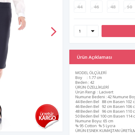
44
46
48
50
Ürün Açıklaması
MODEL ÖLÇÜLERİ
Boy : 1.77 cm
Beden : 42
ÜRÜN ÖZELLİKLERİ
Ürün Rengi : Lacivert
Numune Bedeni : 42 Numune Boy
44 Beden Bel 88 cm Basen 102 
46 Beden Bel 92 cm Basen 106 
48 Beden Bel 96 cm Basen 110 
50 Beden Bel 100 cm Basen 114 
Numune Boyu: 65 cm
% 95 Cotton % 5 Lycra
ÜRÜN ESNEK KUMAŞTAN ÜRETİLM