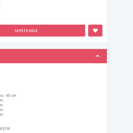
SEPETE EKLE
u : 65 cm
cm
cm
cm
cm
İŞTİR