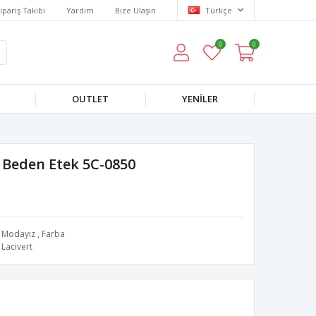
ipariş Takibi
Yardım
Bize Ulaşın
Türkçe
0
0
OUTLET
YENILER
k Beden Etek 5C-0850
Modayız
,
Farba
Lacivert