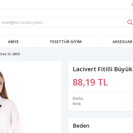
S
ABIYE
TESETTÜR GIYIM
AKSESUAR
Etek 5C-0850
Lacivert Fitilli Büyü
88,19 TL
Marka
Renk
Beden