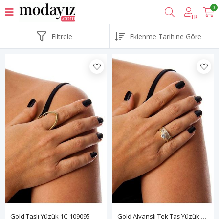
0
TR
Filtrele
Gold Taşlı Yüzük 1Ç-109095
Gold Alyanslı Tek Taş Yüzük 1Ç-109096