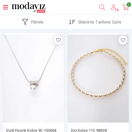
0
TR
Filtrele
İncili Fiyonk Kolye 9Ç-103604
İnci Kolye 11Ç-98928