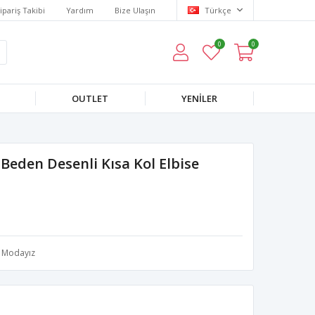
ipariş Takibi
Yardım
Bize Ulaşın
Türkçe
0
0
OUTLET
YENILER
eden Desenli Kısa Kol Elbise
Modayız