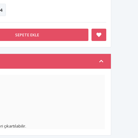
4
SEPETE EKLE
 çıkartılabilir.