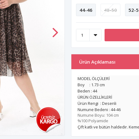
44-46
48-50
52-5
Ürün Açıklaması
MODEL ÖLÇÜLERİ
Boy : 1.73 cm
Beden : 44
ÜRÜN ÖZELLİKLERİ
Ürün Rengi : Desenli
Numune Bedeni : 44-46
Numune Boyu: 104 cm
%100 Polyamide
Çift katlı ve bütün haldedir. Kemeri