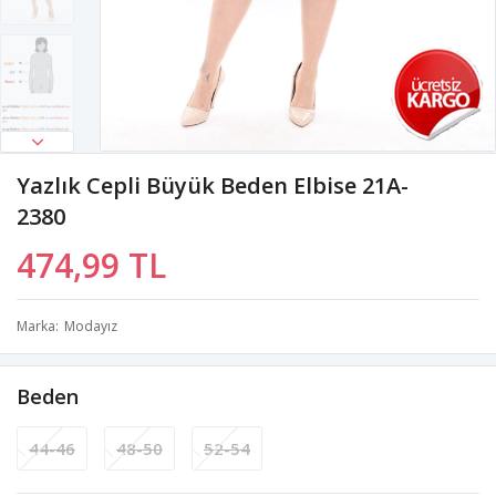
Yazlık Cepli Büyük Beden Elbise 21A-
2380
474,99 TL
Marka
Modayız
Beden
44-46
48-50
52-54