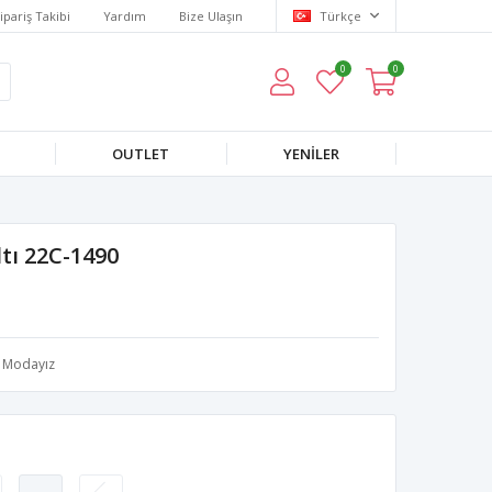
ipariş Takibi
Yardım
Bize Ulaşın
Türkçe
0
0
OUTLET
YENILER
ltı 22C-1490
Modayız