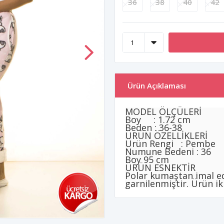
36
38
40
42
Ürün Açıklaması
MODEL ÖLÇÜLERİ
Boy : 1.72 cm
Beden : 36-38
ÜRÜN ÖZELLİKLERİ
Ürün Rengi : Pembe
Numune Bedeni : 36
Boy 95 cm
ÜRÜN ESNEKTİR
Polar kumaştan imal ed
garnilenmiştir. Ürün iki 