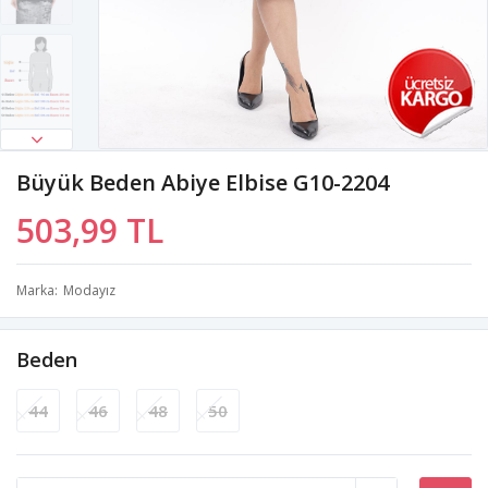
Büyük Beden Abiye Elbise G10-2204
503,99 TL
Marka
Modayız
Beden
44
46
48
50