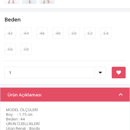
Beden
42
44
46
48
50
52
54
56
58
Ürün Açıklaması
MODEL ÖLÇÜLERİ
Boy : 1.75 cm
Beden : 44
ÜRÜN ÖZELLİKLERİ
Ürün Rengi : Bordo