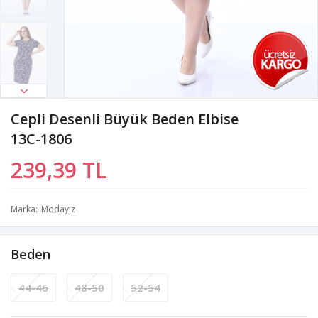
Cepli Desenli Büyük Beden Elbise
13C-1806
239,39 TL
Marka
Modayız
Beden
44-46
48-50
52-54