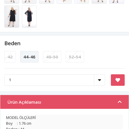
Beden
42
44-46
48-50
52-54
Ürün Açıklaması
MODEL ÖLÇÜLERİ
Boy : 1.76 cm
Beden : 44