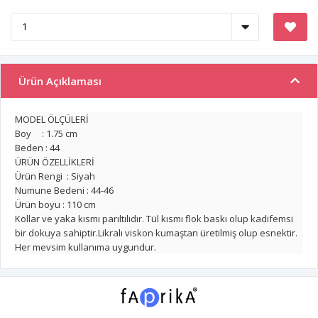
Ürün Açıklaması
MODEL ÖLÇÜLERİ
Boy : 1.75 cm
Beden : 44
ÜRÜN ÖZELLİKLERİ
Ürün Rengi : Siyah
Numune Bedeni : 44-46
Ürün boyu : 110 cm
Kollar ve yaka kısmı parıltılıdır. Tül kısmı flok baskı olup kadifemsi
bir dokuya sahiptir.Likralı viskon kumaştan üretilmiş olup esnektir.
Her mevsim kullanıma uygundur.