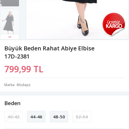
Büyük Beden Rahat Abiye Elbise
17D-2381
799,99 TL
Marka
Modayız
Beden
40-42
44-46
48-50
52-54