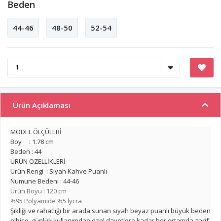
Beden
44-46
48-50
52-54
Ürün Açıklaması
MODEL ÖLÇÜLERİ
Boy : 1.78 cm
Beden : 44
ÜRÜN ÖZELLİKLERİ
Ürün Rengi : Siyah Kahve Puanlı
Numune Bedeni : 44-46
Ürün Boyu : 120 cm
%95 Polyamide %5 lycra
Şıklığı ve rahatlığı bir arada sunan siyah beyaz puanlı büyük beden
elbise, günlük kullanımdan özel davetlere kadar her ortamda zarif