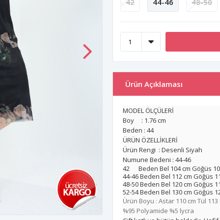
42
44-46
48-50
Ürün Açıklaması
MODEL ÖLÇÜLERİ
Boy : 1.76 cm
Beden : 44
ÜRÜN ÖZELLİKLERİ
Ürün Rengi : Desenli Siyah
Numune Bedeni : 44-46
42 Beden Bel 104 cm Göğüs 10
44-46 Beden Bel 112 cm Göğüs 1
48-50 Beden Bel 120 cm Göğüs 1
52-54 Beden Bel 130 cm Göğüs 1
Ürün Boyu : Astar 110 cm Tül 113
%95 Polyamide %5 lycra