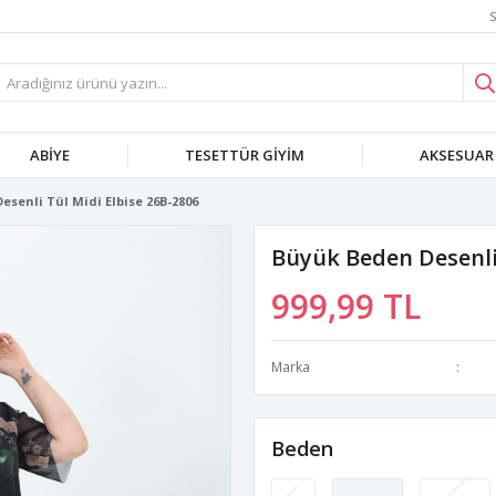
S
ABIYE
TESETTÜR GIYIM
AKSESUAR
senli Tül Midi Elbise 26B-2806
Büyük Beden Desenli 
999,99 TL
Marka
Beden