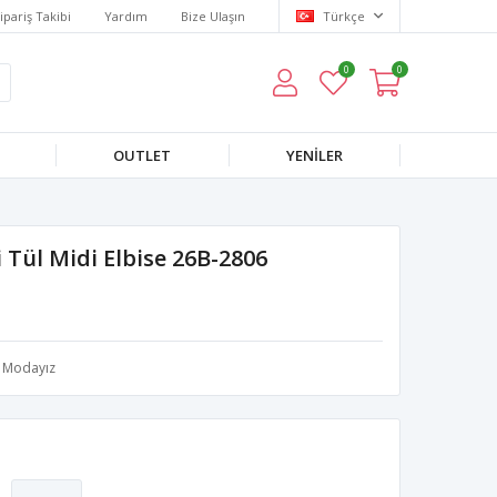
ipariş Takibi
Yardım
Bize Ulaşın
Türkçe
0
0
OUTLET
YENILER
Tül Midi Elbise 26B-2806
Modayız