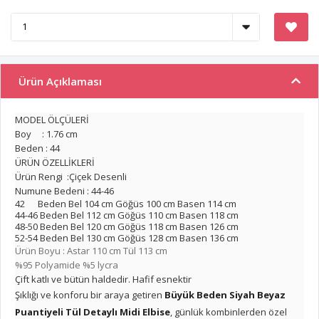
Ürün Açıklaması
MODEL ÖLÇÜLERİ
Boy : 1.76 cm
Beden : 44
ÜRÜN ÖZELLİKLERİ
Ürün Rengi :Çiçek Desenli
Numune Bedeni : 44-46
42 Beden Bel 104 cm Göğüs 100 cm Basen 114 cm
44-46 Beden Bel 112 cm Göğüs 110 cm Basen 118 cm
48-50 Beden Bel 120 cm Göğüs 118 cm Basen 126 cm
52-54 Beden Bel 130 cm Göğüs 128 cm Basen 136 cm
Ürün Boyu : Astar 110 cm Tül 113 cm
%95 Polyamide %5 lycra
Çift katlı ve bütün haldedir. Hafif esnektir
Şıklığı ve konforu bir araya getiren
Büyük Beden Siyah Beyaz
Puantiyeli Tül Detaylı Midi Elbise
, günlük kombinlerden özel