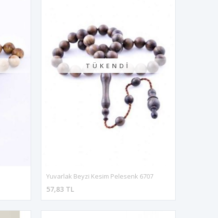
TÜKENDI
Yuvarlak Beyzi Kesim Pelesenk 6707
57,83 TL