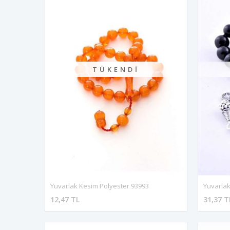
TÜKENDI
Yuvarlak Kesim Polyester 93993
Yuvarlak
12,47 TL
31,37 T