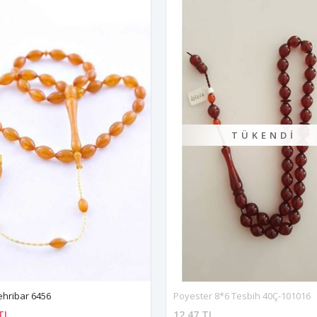
TÜKENDI
hribar 6456
Poyester 8*6 Tesbih 40Ç-101016
TL
12,47 TL