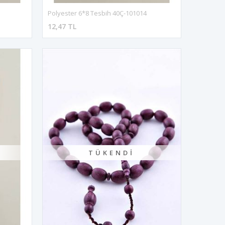
Polyester 6*8 Tesbih 40Ç-101014
12,47 TL
TÜKENDI