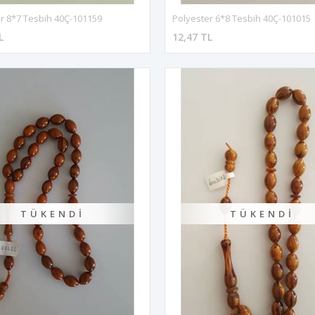
r 8*7 Tesbih 40Ç-101159
Polyester 6*8 Tesbih 40Ç-101015
L
12,47 TL
TÜKENDI
TÜKENDI