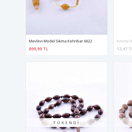
Mevlevi Model Sıkma Kehribar 6622
Kesme K
899,99 TL
12,47 T
TÜKENDI