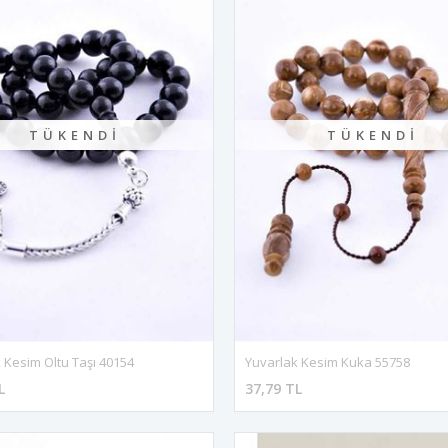
TÜKENDI
TÜKENDI
 Kesim Oltu Taşı 40154
Yuvarlak Kesim Kuka 55758
L
37,79 TL