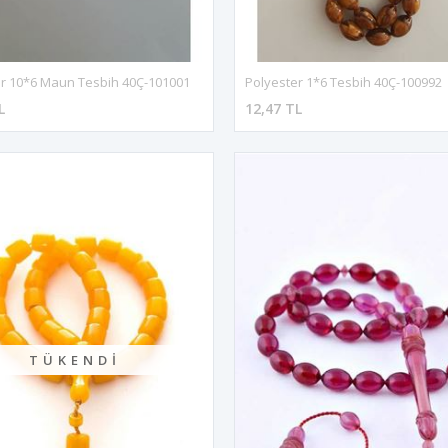
r 10*6 Maun Tesbih 40Ç-101001
Polyester 1*6 Tesbih 40Ç-100992
L
12,47 TL
TÜKENDI