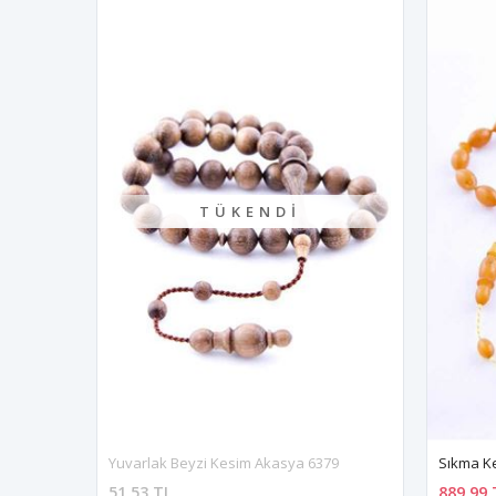
TÜKENDI
Yuvarlak Beyzi Kesim Akasya 6379
Sıkma Ke
51,53 TL
889,99 