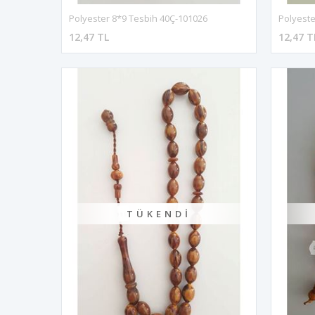
Polyester 8*9 Tesbih 40Ç-101026
Polyeste
12,47 TL
12,47 T
TÜKENDI