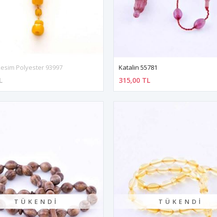
esim Polyester 93997
Katalin 55781
L
315,00 TL
TÜKENDI
TÜKENDI