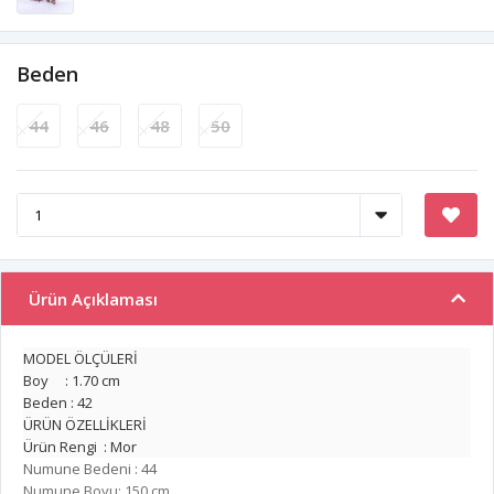
Beden
44
46
48
50
Ürün Açıklaması
MODEL ÖLÇÜLERİ
Boy : 1.70 cm
Beden : 42
ÜRÜN ÖZELLİKLERİ
Ürün Rengi : Mor
Numune Bedeni : 44
Numune Boyu: 150 cm