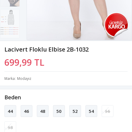
Lacivert Floklu Elbise 2B-1032
699,99 TL
Marka
Modayız
Beden
44
46
48
50
52
54
56
58