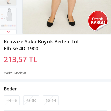
Kruvaze Yaka Büyük Beden Tül
Elbise 4D-1900
213,57 TL
Marka
Modayız
Beden
44-46
48-50
52-54