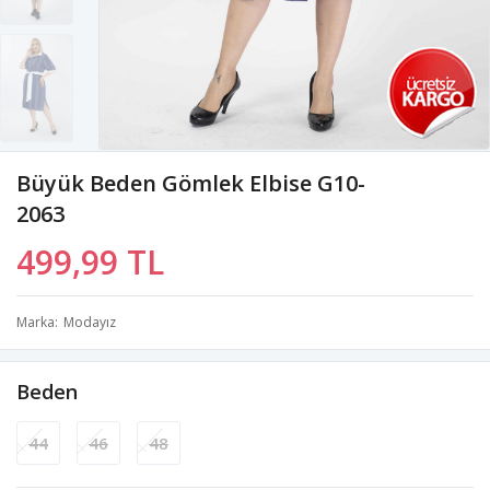
Büyük Beden Gömlek Elbise G10-
2063
499,99 TL
Marka
Modayız
Beden
44
46
48