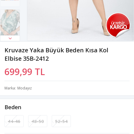
Kruvaze Yaka Büyük Beden Kısa Kol
Elbise 35B-2412
699,99 TL
Marka
Modayız
Beden
44-46
48-50
52-54