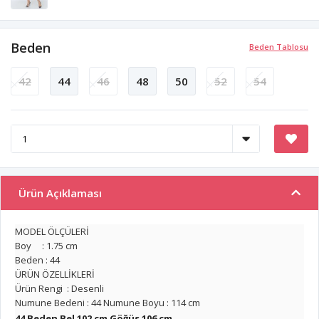
Beden
Beden Tablosu
42
44
46
48
50
52
54
Ürün Açıklaması
MODEL ÖLÇÜLERİ
Boy : 1.75 cm
Beden : 44
ÜRÜN ÖZELLİKLERİ
Ürün Rengi : Desenli
Numune Bedeni : 44 Numune Boyu : 114 cm
44 Beden Bel 102 cm Göğüs 106 cm