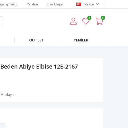
ipariş Takibi
Yardım
Bize Ulaşın
Türkçe
0
0
OUTLET
YENILER
Beden Abiye Elbise 12E-2167
Modayız