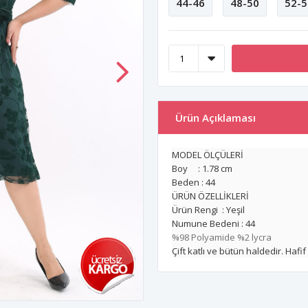
44-46
48-50
52-5
Ürün Açıklaması
MODEL ÖLÇÜLERİ
Boy : 1.78 cm
Beden : 44
ÜRÜN ÖZELLİKLERİ
Ürün Rengi : Yeşil
Numune Bedeni : 44
%98 Polyamide %2 lycra
Çift katlı ve bütün haldedir. Hafif