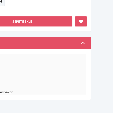
4
SEPETE EKLE
 esnektir