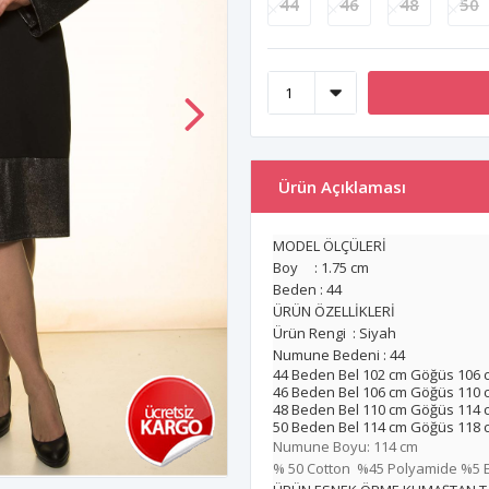
44
46
48
50
Ürün Açıklaması
MODEL ÖLÇÜLERİ
Boy : 1.75 cm
Beden : 44
ÜRÜN ÖZELLİKLERİ
Ürün Rengi : Siyah
Numune Bedeni : 44
44 Beden Bel 102 cm Göğüs 106 
46 Beden Bel 106 cm Göğüs 110 
48 Beden Bel 110 cm Göğüs 114 
50 Beden Bel 114 cm Göğüs 118 
Numune Boyu: 114 cm
% 50 Cotton %45 Polyamide %5 