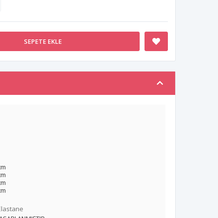
SEPETE EKLE
cm
cm
cm
cm
Elastane