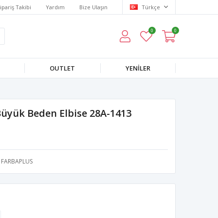
ipariş Takibi
Yardım
Bize Ulaşın
Türkçe
0
0
OUTLET
YENILER
Büyük Beden Elbise 28A-1413
FARBAPLUS