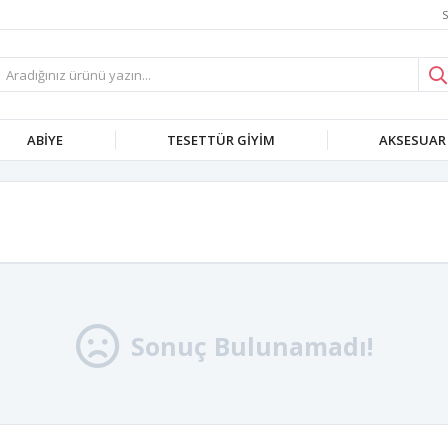
S
ABIYE
TESETTÜR GIYIM
AKSESUAR
Sonuç Bulunamadı!