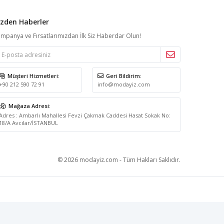
izden Haberler
mpanya ve Fırsatlarımızdan İlk Siz Haberdar Olun!
Müşteri Hizmetleri:
Geri Bildirim:
+90 212 590 72 91
info@modayiz.com
Mağaza Adresi:
Adres : Ambarlı Mahallesi Fevzi Çakmak Caddesi Hasat Sokak No:
18/A Avcılar/İSTANBUL
© 2026 modayiz.com - Tüm Hakları Saklıdır.