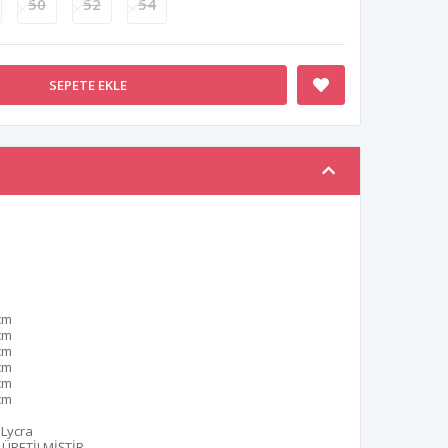
50
52
54
SEPETE EKLE
cm
cm
cm
cm
cm
cm
 Lycra
ÜRETİLMİŞTİR.