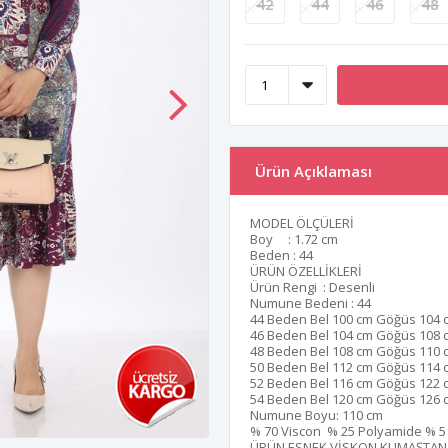
42
44
46
48
Ürün Açıklaması
MODEL ÖLÇÜLERİ
Boy : 1.72 cm
Beden : 44
ÜRÜN ÖZELLİKLERİ
Ürün Rengi : Desenli
Numune Bedeni : 44
44 Beden Bel 100 cm Göğüs 104 
46 Beden Bel 104 cm Göğüs 108 
48 Beden Bel 108 cm Göğüs 110 
50 Beden Bel 112 cm Göğüs 114 
52 Beden Bel 116 cm Göğüs 122 
54 Beden Bel 120 cm Göğüs 126 
Numune Boyu: 110 cm
% 70 Viscon % 25 Polyamide % 5
ÜRÜN ESNEK VİSKON KUMAŞTAN 