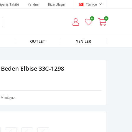
ipariş Takibi
Yardım
Bize Ulaşın
Türkçe
0
0
OUTLET
YENILER
 Beden Elbise 33C-1298
Modayız