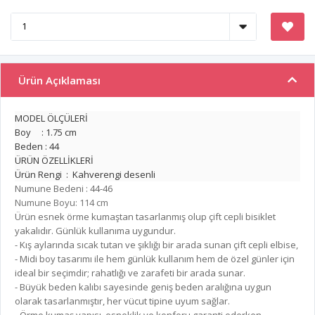
Ürün Açıklaması
MODEL ÖLÇÜLERİ
Boy : 1.75 cm
Beden : 44
ÜRÜN ÖZELLİKLERİ
Ürün Rengi : Kahverengi desenli
Numune Bedeni : 44-46
Numune Boyu: 114 cm
Ürün esnek örme kumaştan tasarlanmış olup çift cepli bisiklet
yakalıdır. Günlük kullanıma uygundur.
- Kış aylarında sıcak tutan ve şıklığı bir arada sunan çift cepli elbise,
- Midi boy tasarımı ile hem günlük kullanım hem de özel günler için
ideal bir seçimdir; rahatlığı ve zarafeti bir arada sunar.
- Büyük beden kalıbı sayesinde geniş beden aralığına uygun
olarak tasarlanmıştır, her vücut tipine uyum sağlar.
- Örme kumaş yapısı, esneklik ve konforu garanti ederken,