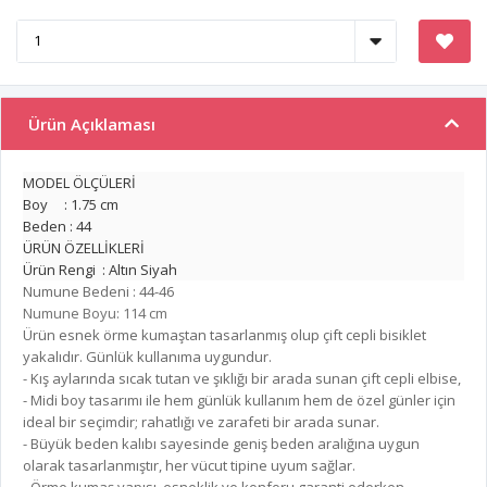
Ürün Açıklaması
MODEL ÖLÇÜLERİ
Boy : 1.75 cm
Beden : 44
ÜRÜN ÖZELLİKLERİ
Ürün Rengi : Altın Siyah
Numune Bedeni : 44-46
Numune Boyu: 114 cm
Ürün esnek örme kumaştan tasarlanmış olup çift cepli bisiklet
yakalıdır. Günlük kullanıma uygundur.
- Kış aylarında sıcak tutan ve şıklığı bir arada sunan çift cepli elbise,
- Midi boy tasarımı ile hem günlük kullanım hem de özel günler için
ideal bir seçimdir; rahatlığı ve zarafeti bir arada sunar.
- Büyük beden kalıbı sayesinde geniş beden aralığına uygun
olarak tasarlanmıştır, her vücut tipine uyum sağlar.
- Örme kumaş yapısı, esneklik ve konforu garanti ederken,