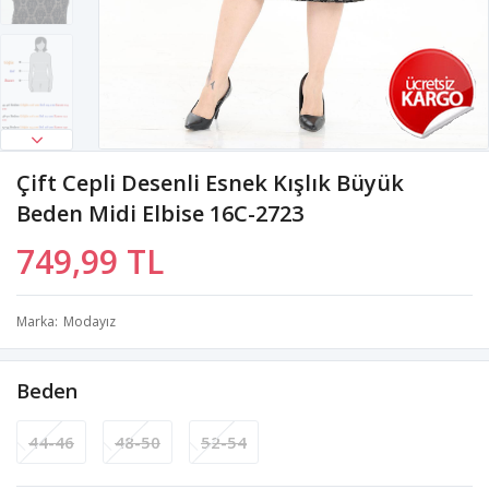
Çift Cepli Desenli Esnek Kışlık Büyük
Beden Midi Elbise 16C-2723
749,99 TL
Marka
Modayız
Beden
44-46
48-50
52-54