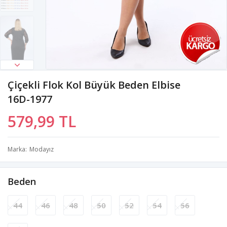
Çiçekli Flok Kol Büyük Beden Elbise
16D-1977
579,99 TL
Marka
Modayız
Beden
44
46
48
50
52
54
56