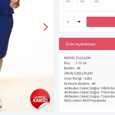
44
46
48
Ürün Açıklaması
MODEL ÖLÇÜLERİ
Boy : 1.73 cm
Beden : 46
ÜRÜN ÖZELLİKLERİ
Ürün Rengi : Saks
Numune Bedeni : 48
44 Beden Ceket Göğüs 108cm Bo
46 Beden Ceket Göğüs 110cm Bo
48 Beden Ceket Göğüs 114cm Bo
%50 Cotton %50 Polyamide