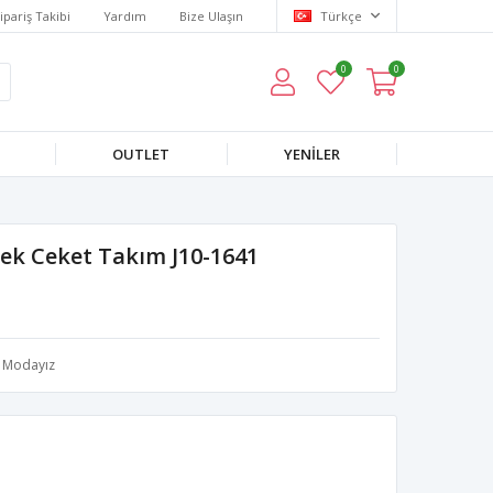
ipariş Takibi
Yardım
Bize Ulaşın
Türkçe
0
0
OUTLET
YENILER
ek Ceket Takım J10-1641
Modayız