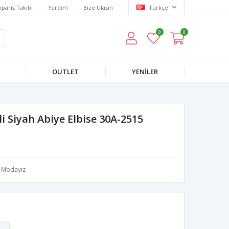
ipariş Takibi
Yardım
Bize Ulaşın
Türkçe
0
0
OUTLET
YENILER
i Siyah Abiye Elbise 30A-2515
Modayız