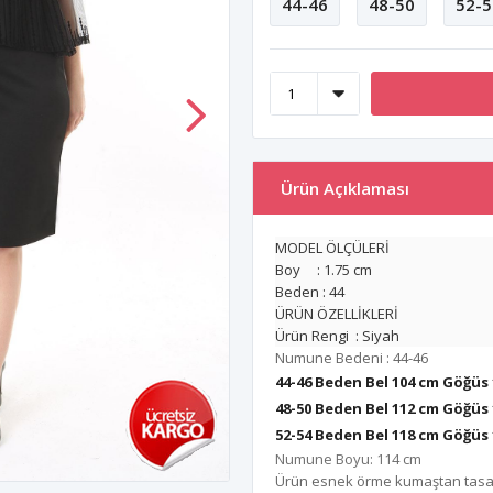
44-46
48-50
52-5
Ürün Açıklaması
MODEL ÖLÇÜLERİ
Boy : 1.75 cm
Beden : 44
ÜRÜN ÖZELLİKLERİ
Ürün Rengi : Siyah
Numune Bedeni : 44-46
44-46 Beden Bel 104 cm Göğüs
48-50 Beden Bel 112 cm
Göğüs 
52-54 Beden Bel 118 cm
Göğüs 
Numune Boyu: 114 cm
Ürün esnek örme kumaştan tasarla