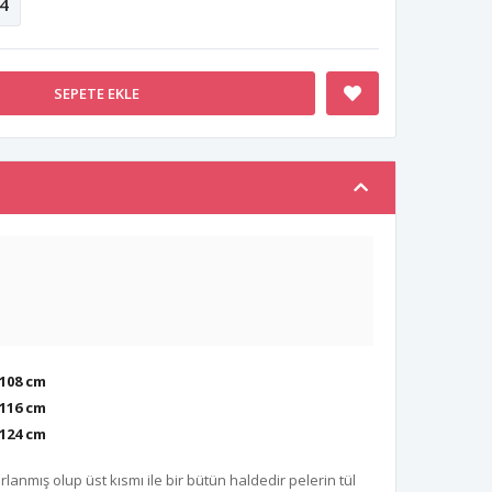
4
SEPETE EKLE
 108 cm
116 cm
124 cm
nmış olup üst kısmı ile bir bütün haldedir pelerin tül