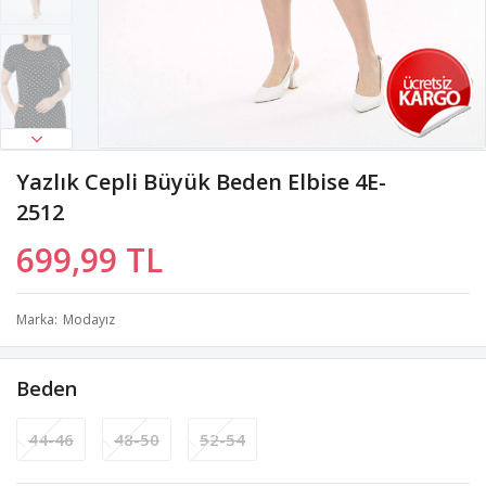
Yazlık Cepli Büyük Beden Elbise 4E-
2512
699,99 TL
Marka
Modayız
Beden
44-46
48-50
52-54