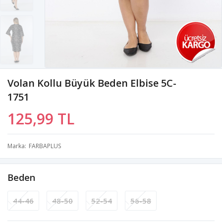
Volan Kollu Büyük Beden Elbise 5C-
1751
125,99 TL
Marka
FARBAPLUS
Beden
44-46
48-50
52-54
56-58