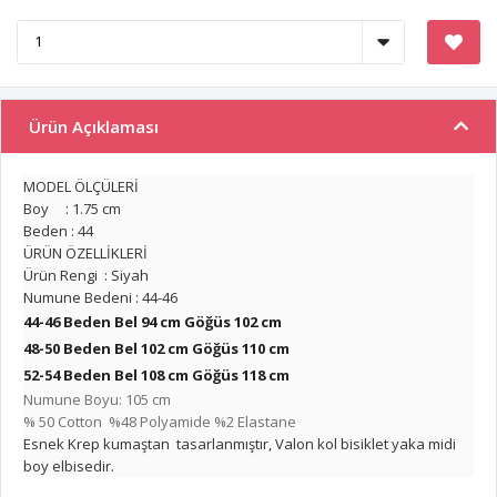
Ürün Açıklaması
MODEL ÖLÇÜLERİ
Boy : 1.75 cm
Beden : 44
ÜRÜN ÖZELLİKLERİ
Ürün Rengi : Siyah
Numune Bedeni : 44-46
44-46 Beden Bel 94 cm Göğüs 102 cm
48-50 Beden Bel 102 cm
Göğüs 110 cm
52-54 Beden Bel 108 cm
Göğüs 118 cm
Numune Boyu: 105 cm
% 50 Cotton %48 Polyamide %2 Elastane
Esnek Krep kumaştan tasarlanmıştır, Valon kol bisiklet yaka midi
boy elbisedir.