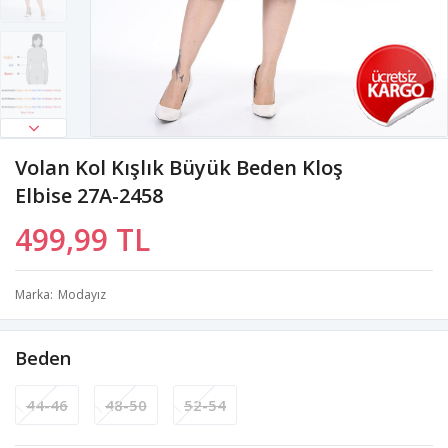
Volan Kol Kışlık Büyük Beden Kloş
Elbise 27A-2458
499,99 TL
Marka
Modayız
Beden
44-46
48-50
52-54